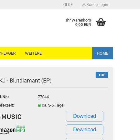
DE
Kundenlogin
ache auswählen
Ihr Warenkorb
0,00 EUR
CHLAGER
WEITERE
HOME
TOP
KJ - Blutdiamant (EP)
Konto erstellen
t.Nr.:
77044
Passwort vergessen?
eferzeit:
ca. 3-5 Tage
Download
Download