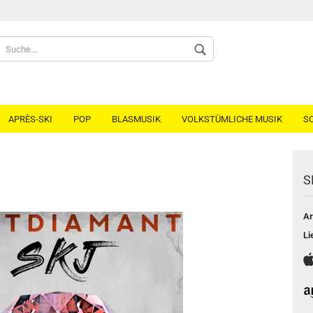
Spr
APRÈS-SKI
POP
BLASMUSIK
VOLKSTÜMLICHE MUSIK
S
S
Ar
Li