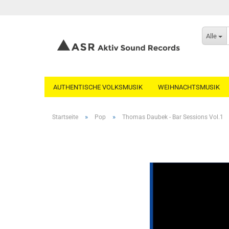
Alle
AUTHENTISCHE VOLKSMUSIK
WEIHNACHTSMUSIK
»
»
Startseite
Pop
Thomas Daubek - Bar Sessions Vol.1