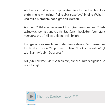
Als leidenschaftlichen Barpianisten findet man ihn überal
entführt uns mit seiner Reihe
„bar sessions“
in eine Welt, in
und stille Momente noch gefeiert werden.
Auf dem 2014 erschienenen Album
„bar sessions vol.1“
befi
aufgewachsen ist und die ihn tagtäglich begleiten. Von Lion
sessions vol.1"
klingt zeitlos und ehrlich.
Und genau das macht auch den besonderen Reiz dieser Ser
Eitelkeiten: Tracy Chapman’s „Talking ´bout a revolution“, 
wie Sammy’s „Mr.Bojangles“.
Mit „Stell dir vor“, der Geschichte, die aus Tom’s eigener 
noch bringt.