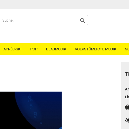
Spr
APRÈS-SKI
POP
BLASMUSIK
VOLKSTÜMLICHE MUSIK
S
T
Ar
Li