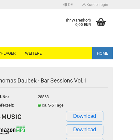
DE
Kundenlogin
ache auswählen
Ihr Warenkorb
0,00 EUR
CHLAGER
WEITERE
HOME
homas Daubek - Bar Sessions Vol.1
Konto erstellen
t.Nr.:
28863
Passwort vergessen?
eferzeit:
ca. 3-5 Tage
Download
Download