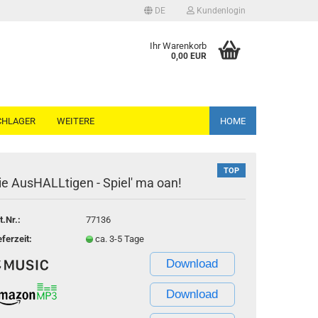
DE
Kundenlogin
ache auswählen
Ihr Warenkorb
0,00 EUR
CHLAGER
WEITERE
HOME
TOP
ie AusHALLtigen - Spiel' ma oan!
Konto erstellen
t.Nr.:
77136
Passwort vergessen?
eferzeit:
ca. 3-5 Tage
Download
Download