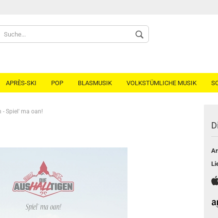
Spr
APRÈS-SKI
POP
BLASMUSIK
VOLKSTÜMLICHE MUSIK
S
- Spiel' ma oan!
D
Ar
Li