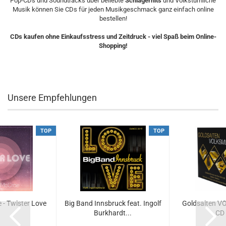
Pop-CDs und Soundtracks über beliebte
Schlagerhits
und Volkstümliche
Musik können Sie CDs für jeden Musikgeschmack ganz einfach online
bestellen!
CDs kaufen ohne Einkaufsstress und Zeitdruck - viel Spaß beim Online-
Shopping!
Unsere Empfehlungen
TOP
TOP
- Twister Love
Big Band Innsbruck feat. Ingolf
Goldsaiten V
Burkhardt...
CD 